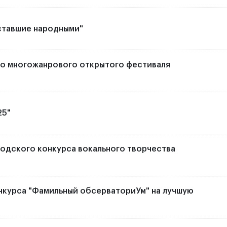
ставшие народными"
о многожанрового открытого фестиваля
25"
одского конкурса вокального творчества
нкурса "Фамильный обсерваториУм" на лучшую