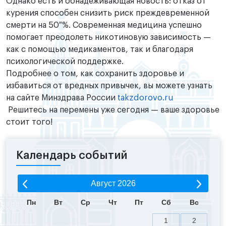
Однако есть и обнадеживающая новость: отказ от
курения способен снизить риск преждевременной
смерти на 50 %. Современная медицина успешно
помогает преодолеть никотиновую зависимость —
как с помощью медикаментов, так и благодаря
психологической поддержке.
Подробнее о том, как сохранить здоровье и
избавиться от вредных привычек, вы можете узнать
на сайте Минздрава России
takzdorovo.ru
Решитесь на перемены уже сегодня — ваше здоровье
стоит того!
Календарь событий
Август
2026
Пн
Вт
Ср
Чт
Пт
Сб
Вс
1
2