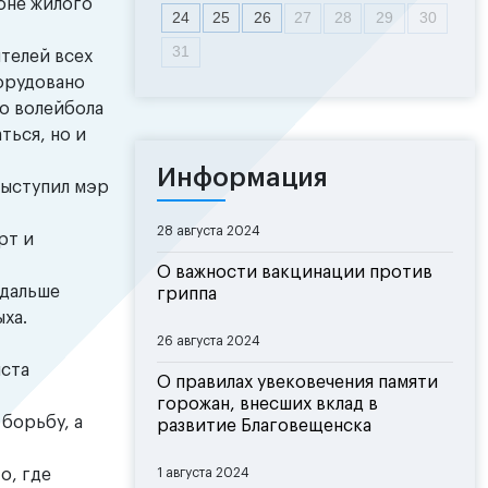
оне жилого
24
25
26
27
28
29
30
31
телей всех
орудовано
го волейбола
ться, но и
Информация
выступил мэр
28 августа 2024
рт и
О важности вакцинации против
 дальше
гриппа
ха.
26 августа 2024
иста
О правилах увековечения памяти
горожан, внесших вклад в
борьбу, а
развитие Благовещенска
о, где
1 августа 2024