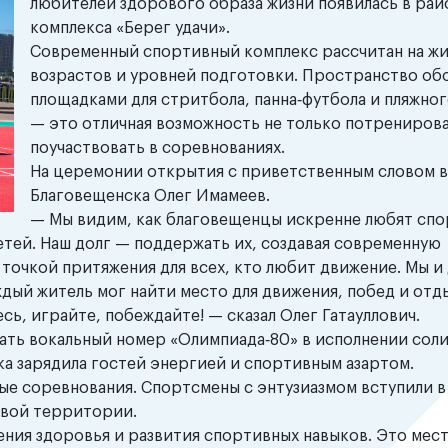
любителей здорового образа жизни появилась в рай
комплекса «Берег удачи».
Современный спортивный комплекс рассчитан на жи
возрастов и уровней подготовки. Пространство об
площадками для стритбола, панна‑футбола и пляжно
— это отличная возможность не только потренирова
поучаствовать в соревнованиях.
На церемонии открытия с приветственным словом 
Благовещенска Олег Имамеев.
— Мы видим, как благовещенцы искренне любят спо
етей. Наш долг — поддержать их, создавая современную
 точкой притяжения для всех, кто любит движение. Мы и
дый житель мог найти место для движения, побед и отды
ь, играйте, побеждайте! — сказал Олег Гатауллович.
ть вокальный номер «Олимпиада‑80» в исполнении сол
ка зарядила гостей энергией и спортивным азартом.
ые соревнования. Спортсмены с энтузиазмом вступили в 
овой территории.
ния здоровья и развития спортивных навыков. Это мест