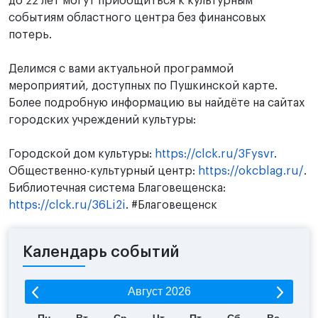
до 22 лет могут приобщиться к культурным
событиям областного центра без финансовых
потерь.
Делимся с вами актуальной программой
мероприятий, доступных по Пушкинской карте.
Более подробную информацию вы найдёте на сайтах
городских учреждений культуры:
Городской дом культуры:
https://clck.ru/3Fysvr
.
Общественно-культурный центр:
https://okcblag.ru/
.
Библиотечная система Благовещенска:
https://clck.ru/36Li2i
. #Благовещенск
Календарь событий
Август
2026
Пн
Вт
Ср
Чт
Пт
Сб
Вс