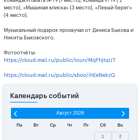
команды:«Палата №7» (1 место), команда «ТТ» ( 2
место), «Мышиная вписка» (3 место), «Левый берег»
(4 место).
Музыкальный подарок прозвучал от Дениса Быкова и
Никиты Быковского.
Фотоотчёты:
https://cloud.mail.ru/public/toun/MqFhjtqUT
https://cloud.mail.ru/public/sboo/ihEeNekzQ
Календарь событий
Август
2026
Пн
Вт
Ср
Чт
Пт
Сб
Вс
1
2